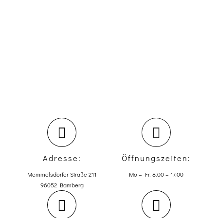
umzusetzen. Fazit ist ein nachhaltig
langlebiges, einzigartiges und auf Ihre
persönlichen Bedürfnisse zugeschnittenes
Objekt, an welchem Sie Ihre Freude haben
werden.
Adresse:
Öffnungszeiten:
Memmelsdorfer Straße 211
Mo – Fr: 8:00 – 17:00
96052 Bamberg