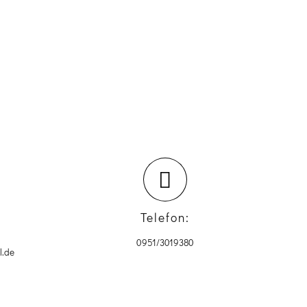
Telefon:
0951/3019380
l.de